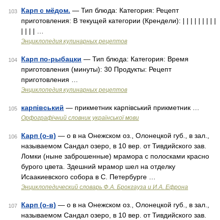
Карп с мёдом.
— Тип блюда: Категория: Рецепт
103
приготовления: В текущей категории (Крендели): | | | | | | | | |
| | | | …
Энциклопедия кулинарных рецептов
Карп по-рыбацки
— Тип блюда: Категория: Время
104
приготовления (минуты): 30 Продукты: Рецепт
приготовления …
Энциклопедия кулинарных рецептов
карпівський
— прикметник карпівський прикметник …
105
Орфографічний словник української мови
Карп (о-в)
— о в на Онежском оз., Олонецкой губ., в зал.,
106
называемом Сандал озеро, в 10 вер. от Тивдийского зав.
Ломки (ныне заброшенные) мрамора с полосками красно
бурого цвета. Здешний мрамор шел на отделку
Исаакиевского собора в С. Петербурге …
Энциклопедический словарь Ф.А. Брокгауза и И.А. Ефрона
Карп (о-в)
— о в на Онежском оз., Олонецкой губ., в зал.,
107
называемом Сандал озеро, в 10 вер. от Тивдийского зав.