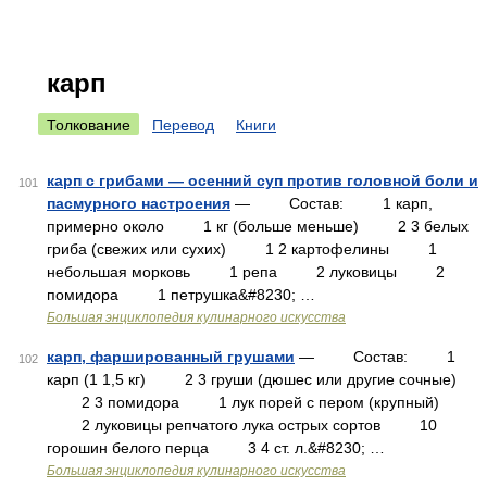
карп
Толкование
Перевод
Книги
карп с грибами — осенний суп против головной боли и
101
пасмурного настроения
— Состав: 1 карп,
примерно около 1 кг (больше меньше) 2 3 белых
гриба (свежих или сухих) 1 2 картофелины 1
небольшая морковь 1 репа 2 луковицы 2
помидора 1 петрушка&#8230; …
Большая энциклопедия кулинарного искусства
карп, фаршированный грушами
— Состав: 1
102
карп (1 1,5 кг) 2 3 груши (дюшес или другие сочные)
2 3 помидора 1 лук порей с пером (крупный)
2 луковицы репчатого лука острых сортов 10
горошин белого перца 3 4 ст. л.&#8230; …
Большая энциклопедия кулинарного искусства