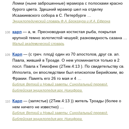
Ломки (ныне заброшенные) мрамора с полосками красно
бурого цвета. Здешний мрамор шел на отделку
Исаакиевского собора в С. Петербурге …
Энциклопедический словарь Ф.А. Брокгауза и И.А. Ефрона
карп
— а, м. Пресноводная костистая рыба, покрытая
108
крупной темно золотистой чешуей; разновидность сазана …
Малый академический словарь
Карп
— (с греч. плод) один из 70 апостолов, друг св. ап.
109
Павла, живший в Троаде. О нем упоминается только в 2
посл. Павла к Тимофею (2Тим.4:13 ). По свидетельству св.
Ипполита, он впоследствии был епископом Берийским, во
Фракии. Память его 26 го мая и 4 …
Библия. Ветхий и Новый заветы. Синодальный перевод.
Библейская энциклопедия арх. Никифора.
Карп
— (запястье) (2Тим.4:13 )) житель Троады (более о
110
нем ничего не известно) …
Библия. Ветхий и Новый заветы. Синодальный перевод.
Библейская энциклопедия арх. Никифора.